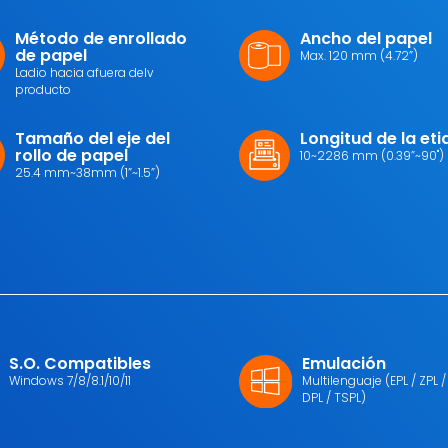
Método de enrollado
Ancho del papel
de papel
Max. 120 mm (4.72”)
Ladio hacia afuera delv
producto
Tamaño del eje del
Longitud de la et
rollo de papel
10~2286 mm (0.39”~90")
25.4 mm~38mm (1”~1.5”)
S.O. Compatibles
Emulación
Windows 7/8/8.1/10/11
Multilenguaje (EPL / ZPL / Z
DPL / TSPL)