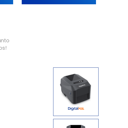
unto
os!