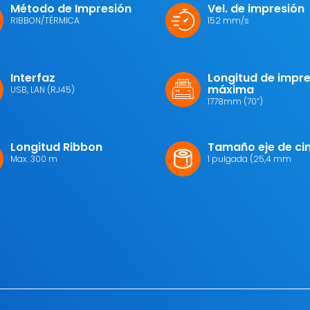
Método de Impresión
Vel. de impresión
RIBBON/TÉRMICA
152 mm/s
Interfaz
Longitud de impr
máxima
USB, LAN (RJ45)
1778mm (70”)
Longitud Ribbon
Tamaño eje de ci
Max. 300 m
1 pulgada (25,4 mm