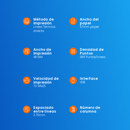
Método de
Ancho del
impresión
papel
Lineal Térmica
57mm papel
directa
Ancho de
Densidad de
impresión
Puntos
48 MM
384 Puntos/lineas
Velocidad de
Interface
impresión
USB
70 MM/S
Espaciado
Número de
entre líneas
columna
3.75mm