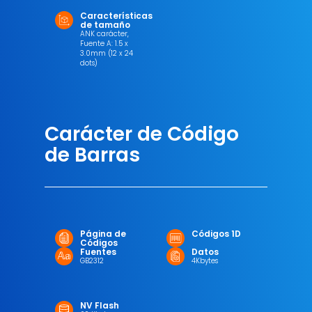
Características
de tamaño
ANK carácter,
Fuente A: 1.5 x
3.0mm (12 x 24
dots)
Carácter de Código
de Barras
Página de
Códigos 1D
Códigos
Fuentes
Datos
GB2312
4Kbytes
NV Flash