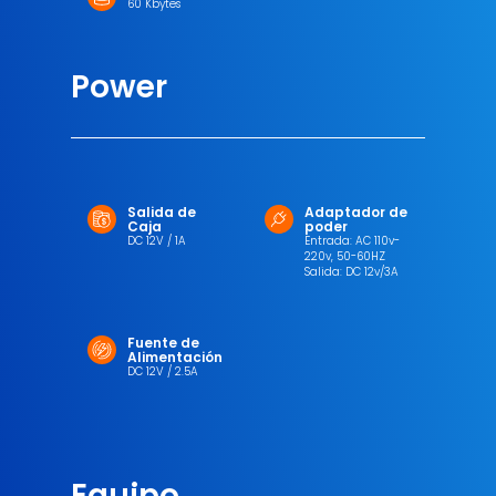
60 Kbytes
Power
Salida de
Adaptador de
Caja
poder
DC 12V / 1A
Entrada: AC 110v-
220v, 50-60HZ
Salida: DC 12v/3A
Fuente de
Alimentación
DC 12V / 2.5A
Equipo