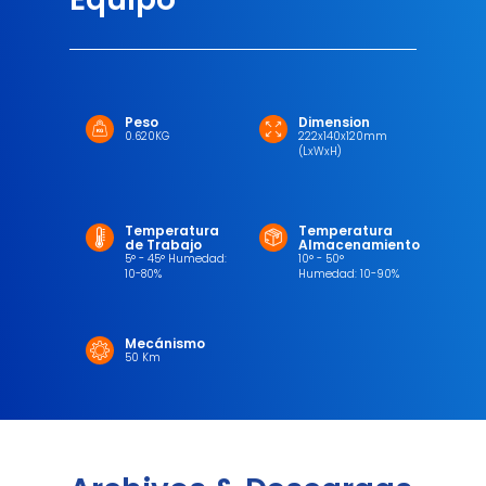
Peso
Dimension
0.620KG
222x140x120mm
(LxWxH)
Temperatura
Temperatura
de Trabajo
Almacenamiento
5° - 45° Humedad:
10° - 50°
10-80%
Humedad: 10-90%
Mecánismo
50 Km