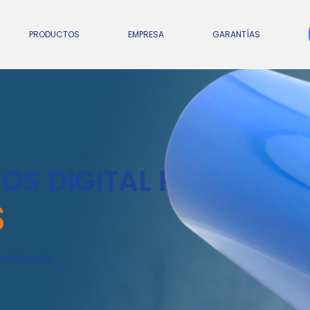
PRODUCTOS
EMPRESA
GARANTÍAS
OS DIGITAL POS
S
esistencia
impresión
>> La mejor definición.