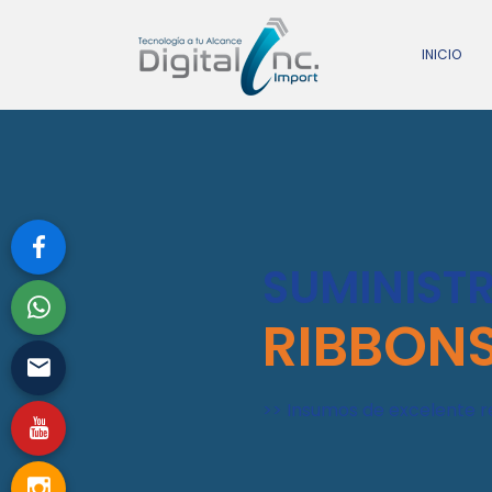
INICIO
SUMINISTR
RIBBON
>> Insumos de excelente r
>> La mejor densidad de 